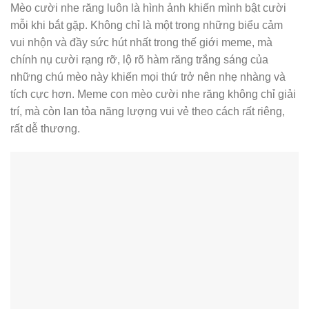
Con mèo cười meme với vẻ mặt khinh thường
Meme mèo nhe răng
Mèo cười nhe răng luôn là hình ảnh khiến mình bật cười
mỗi khi bắt gặp. Không chỉ là một trong những biểu cảm
vui nhộn và đầy sức hút nhất trong thế giới meme, mà
chính nụ cười rạng rỡ, lộ rõ hàm răng trắng sáng của
những chú mèo này khiến mọi thứ trở nên nhẹ nhàng và
tích cực hơn. Meme con mèo cười nhe răng không chỉ giải
trí, mà còn lan tỏa năng lượng vui vẻ theo cách rất riêng,
rất dễ thương.