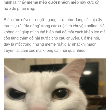
cười ấy còn gợi cảm giác châm biếm nhẹ nhàng như thể
chú mèo đang thầm nghĩ “thiệt luôn đó hả?”. Mỗi khi gặp
tình huống tréo ngoe hoặc ai đó nói điều gì quá khó tin,
mình lại thấy
meme mèo cười nhếch mép
này cực kỳ
hợp để phản ứng.
Biểu cảm nửa như ngỡ ngàng, nửa như đang cà khịa ấy
thực sự rất “đa năng” trong các cuộc trò chuyện online. Nó
không chỉ giúp mình thể hiện thái độ một cách khéo léo mà
còn tăng thêm độ hài hước cho câu chuyện. Có thể nói,
đây là một trong những meme “đắt giá” nhất khi muốn
truyền tải cảm xúc mà không cần nói quá nhiều.