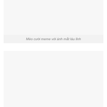
Mèo cười meme với ánh mắt láu lỉnh