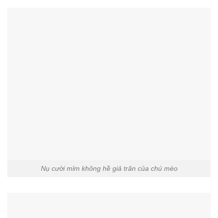
Mèo con cười đáng yêu
Nụ cười mỉm không hề giả trân của chú mèo