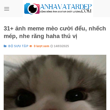
Bỏ
qua
nội
dung
31+ ảnh meme mèo cười đểu, nhếch
mép, nhe răng haha thú vị
BỘ SƯU TẬP
0 lượt xem
14/03/2025