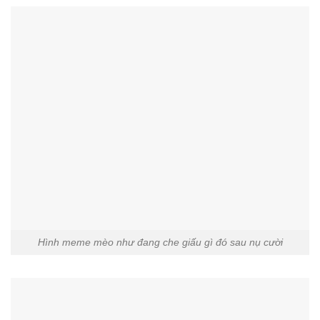
Meme ảnh mèo cười ngượng ngùng
Hình meme mèo như đang che giấu gì đó sau nụ cười