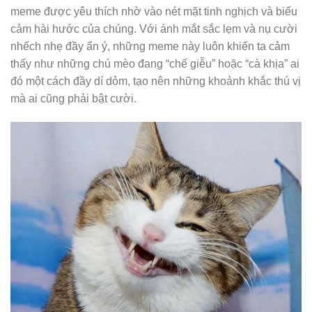
meme được yêu thích nhờ vào nét mặt tinh nghịch và biểu
cảm hài hước của chúng. Với ánh mắt sắc lẹm và nụ cười
nhếch nhẹ đầy ẩn ý, những meme này luôn khiến ta cảm
thấy như những chú mèo đang “chế giễu” hoặc “cà khịa” ai
đó một cách đầy dí dỏm, tạo nên những khoảnh khắc thú vị
mà ai cũng phải bật cười.