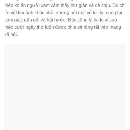
Mèo cười ngây thơ
Những biểu cảm đơn giản nhưng chân thật của các chú
mèo khiến người xem cảm thấy thư giãn và dễ chịu. Dù chỉ
là một khoảnh khắc nhỏ, nhưng nét mặt vô tư ấy mang lại
cảm giác gần gũi và hài hước. Đây cũng là lý do vì sao
mèo cười ngây thơ luôn được chia sẻ rộng rãi trên mạng
xã hội.