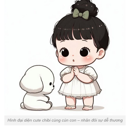
Hình đại diện cute chibi cùng cún con – nhân đôi sự dễ thương